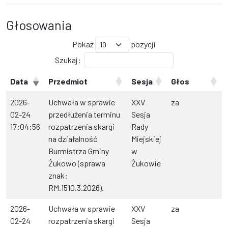
Głosowania
Pokaż
pozycji
Szukaj:
Data
Przedmiot
Sesja
Głos
2026-
Uchwała w sprawie
XXV
za
02-24
przedłużenia terminu
Sesja
17:04:56
rozpatrzenia skargi
Rady
na działalność
Miejskiej
Burmistrza Gminy
w
Żukowo (sprawa
Żukowie
znak:
RM.1510.3.2026).
2026-
Uchwała w sprawie
XXV
za
02-24
rozpatrzenia skargi
Sesja