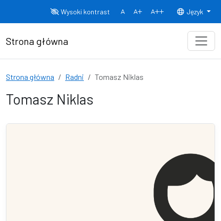
Przejdź do treści
Wysoki kontrast
Język
Normalny rozmiar czcionki
Rozmiar czcionki 150%
Rozmiar czcionki
Strona główna
Strona główna
Radni
Tomasz Niklas
Tomasz Niklas