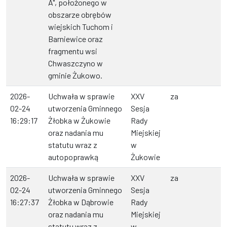
A", położonego w
obszarze obrębów
wiejskich Tuchom i
Barniewice oraz
fragmentu wsi
Chwaszczyno w
gminie Żukowo.
2026-
Uchwała w sprawie
XXV
za
02-24
utworzenia Gminnego
Sesja
16:29:17
Żłobka w Żukowie
Rady
oraz nadania mu
Miejskiej
statutu wraz z
w
autopoprawką
Żukowie
2026-
Uchwała w sprawie
XXV
za
02-24
utworzenia Gminnego
Sesja
16:27:37
Żłobka w Dąbrowie
Rady
oraz nadania mu
Miejskiej
statutu wraz z
w