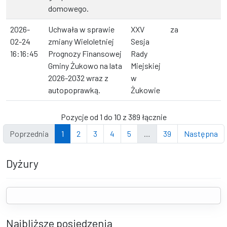
domowego.
2026-
Uchwała w sprawie
XXV
za
02-24
zmiany Wieloletniej
Sesja
16:16:45
Prognozy Finansowej
Rady
Gminy Żukowo na lata
Miejskiej
2026-2032 wraz z
w
autopoprawką.
Żukowie
Pozycje od 1 do 10 z 389 łącznie
Poprzednia
1
2
3
4
5
…
39
Następna
Dyżury
Najbliższe posiedzenia