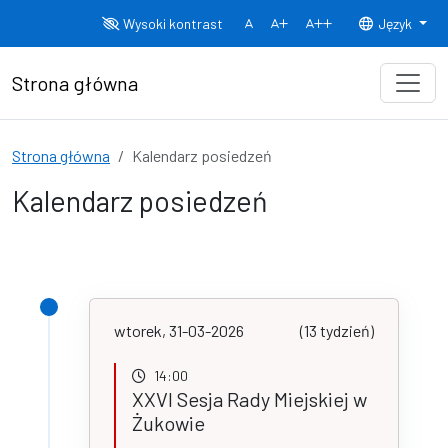
Przejdź do treści
Wysoki kontrast
Język
Normalny rozmiar czcionki
Rozmiar czcionki 150%
Rozmiar czcionki
Strona główna
Strona główna
Kalendarz posiedzeń
Kalendarz posiedzeń
wtorek, 31-03-2026
(13 tydzień)
14:00
XXVI Sesja Rady Miejskiej w
Żukowie