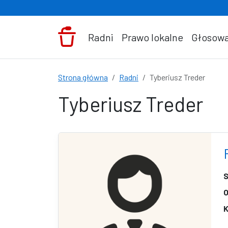
Przejdź do treści
Radni
Prawo lokalne
Głosowa
Strona główna
Radni
Tyberiusz Treder
Tyberiusz Treder
S
O
K