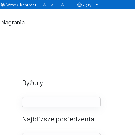
Wysoki kontrast
Język
Normalny rozmiar czcionki
Rozmiar czcionki 150%
Rozmiar czcionki 200%
Nagrania
Dyżury
Najbliższe posiedzenia