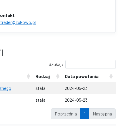
ontakt
.treder@zukowo.pl
i
Szukaj:
Rodzaj
Data powołania
cznego
stała
2024-05-23
stała
2024-05-23
Poprzednia
1
Następna