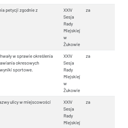
ia petycji zgodnie z
XXIV
za
Sesja
Rady
Miejskiej
w
Żukowie
hwały w sprawie określenia
XXIV
za
zbawiania okresowych
Sesja
wyniki sportowe.
Rady
Miejskiej
w
Żukowie
azwy ulicy w miejscowości
XXIV
za
Sesja
Rady
Miejskiej