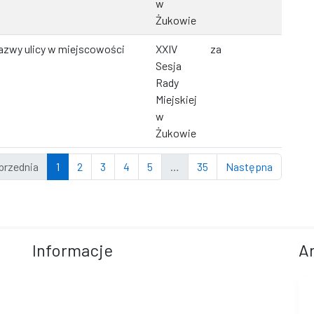
w
Żukowie
azwy ulicy w miejscowości
XXIV
za
Sesja
Rady
Miejskiej
w
Żukowie
przednia
1
2
3
4
5
…
35
Następna
Informacje
A