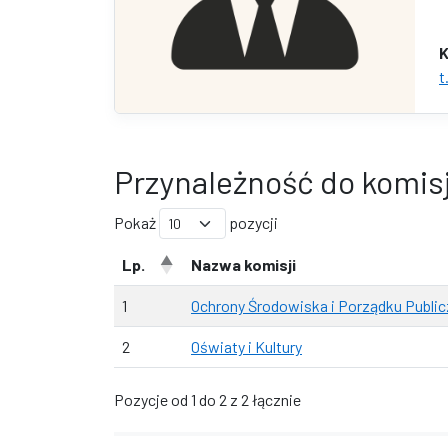
K
t
Przynależność do komisj
Pokaż
pozycji
Lp.
Nazwa komisji
1
Ochrony Środowiska i Porządku Publi
2
Oświaty i Kultury
Pozycje od 1 do 2 z 2 łącznie