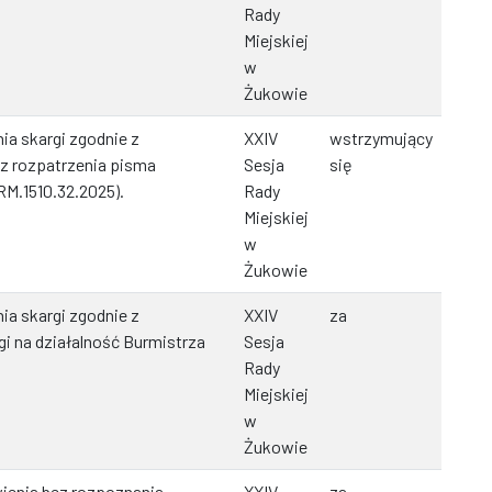
Rady
Miejskiej
w
Żukowie
ia skargi zgodnie z
XXIV
wstrzymujący
z rozpatrzenia pisma
Sesja
się
M.1510.32.2025).
Rady
Miejskiej
w
Żukowie
ia skargi zgodnie z
XXIV
za
i na działalność Burmistrza
Sesja
Rady
Miejskiej
w
Żukowie
ienia bez rozpoznania
XXIV
za